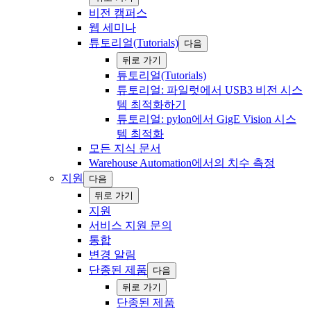
비전 캠퍼스
웹 ‍세미나
튜토리얼(Tutorials)
다음
‍뒤로 ‍가기
튜토리얼(Tutorials)
튜토리얼: 파일럿에서 USB3 비전 시스
템 최적화하기
튜토리얼: pylon에서 GigE Vision 시스
템 최적화
모든 지식 문서
Warehouse Automation에서의 치수 측정
지원
다음
‍뒤로 ‍가기
지원
서비스 지원 문의
통합
변경 알림
단종된 제품
다음
‍뒤로 ‍가기
단종된 제품