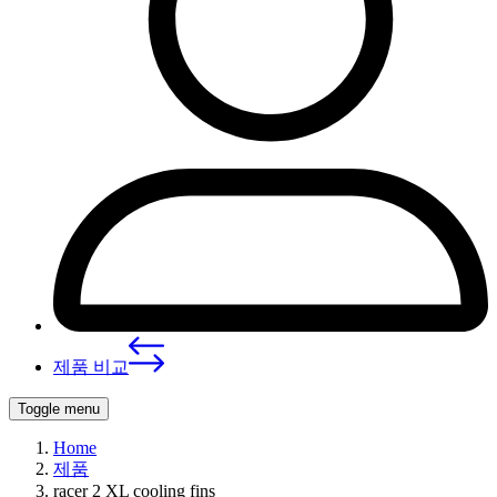
제품 비교
Toggle menu
Home
‍제품
racer 2 XL cooling fins