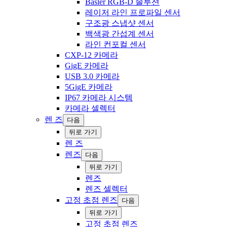
Basler RGB-D 솔루션
레이저 라인 프로파일 센서
구조광 스냅샷 센서
백색광 간섭계 센서
라인 컨포컬 센서
CXP-12 카메라
GigE 카메라
USB 3.0 카메라
5GigE 카메라
IP67 카메라 시스템
카메라 ‍셀렉터
렌 즈
다음
‍뒤로 ‍가기
렌 즈
렌즈
다음
‍뒤로 ‍가기
렌즈
‍렌즈 ‍‍셀렉터
고정 초점 렌즈
다음
‍뒤로 ‍가기
고정 초점 렌즈