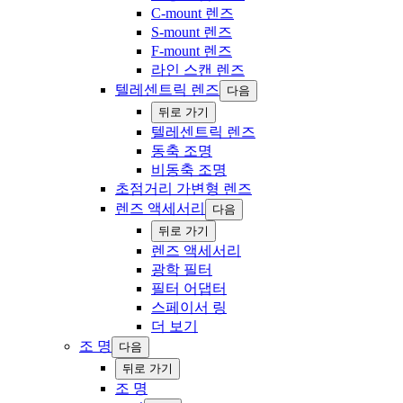
C-mount 렌즈
S-mount 렌즈
F-mount 렌즈
라인 스캔 렌즈
텔레센트릭 렌즈
다음
‍뒤로 ‍가기
텔레센트릭 렌즈
동축 조명
비동축 조명
초점거리 가변형 렌즈
렌즈 액세서리
다음
‍뒤로 ‍가기
렌즈 액세서리
광학 필터
필터 어댑터
스페이서 링
더 보기
조 명
다음
‍뒤로 ‍가기
조 명