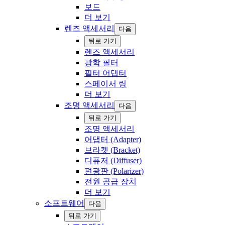
보드
더 보기
렌즈 액세서리
다음
‍뒤로 ‍가기
렌즈 액세서리
광학 필터
필터 어댑터
스페이서 링
더 보기
조명 액세서리
다음
‍뒤로 ‍가기
조명 액세서리
어댑터 (Adapter)
브라켓 (Bracket)
디퓨저 (Diffuser)
편광판 (Polarizer)
전원 공급 장치
더 보기
소프트웨어
다음
‍뒤로 ‍가기