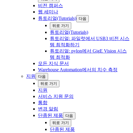
비전 캠퍼스
웹 ‍세미나
튜토리얼(Tutorials)
다음
‍뒤로 ‍가기
튜토리얼(Tutorials)
튜토리얼: 파일럿에서 USB3 비전 시스
템 최적화하기
튜토리얼: pylon에서 GigE Vision 시스
템 최적화
모든 지식 문서
Warehouse Automation에서의 치수 측정
지원
다음
‍뒤로 ‍가기
지원
서비스 지원 문의
통합
변경 알림
단종된 제품
다음
‍뒤로 ‍가기
단종된 제품