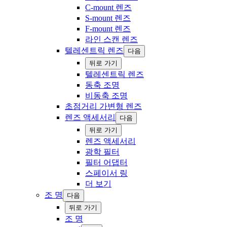
C-mount 렌즈
S-mount 렌즈
F-mount 렌즈
라인 스캔 렌즈
텔레센트릭 렌즈
다음
‍뒤로 ‍가기
텔레센트릭 렌즈
동축 조명
비동축 조명
초점거리 가변형 렌즈
렌즈 액세서리
다음
‍뒤로 ‍가기
렌즈 액세서리
광학 필터
필터 어댑터
스페이서 링
더 보기
조 명
다음
‍뒤로 ‍가기
조 명