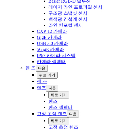
Basler RGB-D 솔루션
레이저 라인 프로파일 센서
구조광 스냅샷 센서
백색광 간섭계 센서
라인 컨포컬 센서
CXP-12 카메라
GigE 카메라
USB 3.0 카메라
5GigE 카메라
IP67 카메라 시스템
카메라 ‍셀렉터
렌 즈
다음
‍뒤로 ‍가기
렌 즈
렌즈
다음
‍뒤로 ‍가기
렌즈
‍렌즈 ‍‍셀렉터
고정 초점 렌즈
다음
‍뒤로 ‍가기
고정 초점 렌즈