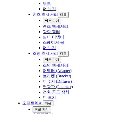
보드
더 보기
렌즈 액세서리
다음
‍뒤로 ‍가기
렌즈 액세서리
광학 필터
필터 어댑터
스페이서 링
더 보기
조명 액세서리
다음
‍뒤로 ‍가기
조명 액세서리
어댑터 (Adapter)
브라켓 (Bracket)
디퓨저 (Diffuser)
편광판 (Polarizer)
전원 공급 장치
더 보기
소프트웨어
다음
‍뒤로 ‍가기